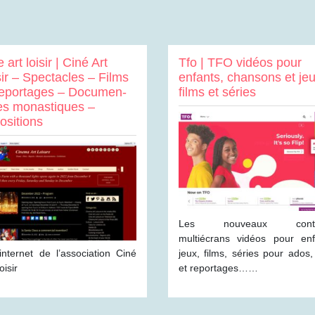
 art loisir | Ciné Art
Tfo | TFO vidéos pour
sir – Spectacles – Films
enfants, chansons et jeu
eportages – Documen­
films et séries
­res monastiques –
ositions
Les nouveaux conte
multiécrans vidéos pour enf
 internet de l’association Ciné
jeux, films, séries pour ados, 
oisir
et reportages……