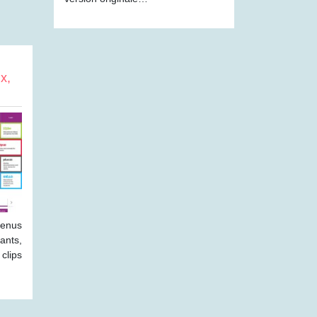
x,
nus
ants,
clips