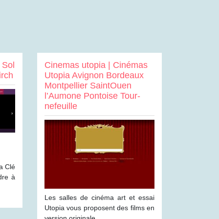
 Sol
Cinemas utopia | Cinémas
irch
Utopia Avignon Bordeaux
Montpellier SaintOuen
l’Aumone Pontoise Tour­
nefeuil­le
a Clé
dre à
Les salles de cinéma art et essai
Utopia vous proposent des films en
version originale…