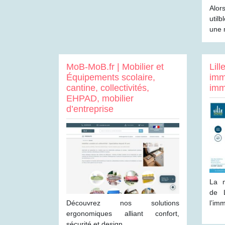
Alor
util
une 
MoB-MoB.fr | Mobilier et
Lil
Équipements scolaire,
immo
cantine, collectivités,
immo
EHPAD, mobilier
d’entreprise
La m
de L
Découvrez nos solutions
l’imm
ergonomiques alliant confort,
sécurité et design