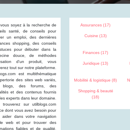
vous soyez à la recherche de
Assurances (17)
eils santé, de conseils pour
Cuisine (13)
ver un emploi, des dernières
ances shopping, des conseils
stuces pour débuter dans la
Finances (17)
ecine douce, de méthodes
ilisation d'un produit, vous
Juridique (13)
verez tout sur notre plateforme.
blogs.com est multithématique
épertorie des sites web variés,
Mobilité & logistique (8)
N
 blogs, des forums, des
Shopping & beauté
alités et des contenus fournis
(18)
des experts dans leur domaine.
 trouverez sur utilblogs.com
 ce dont vous avez besoin pour
 aider dans votre navigation
le web et pour trouver des
rmations fiables et de qualité.