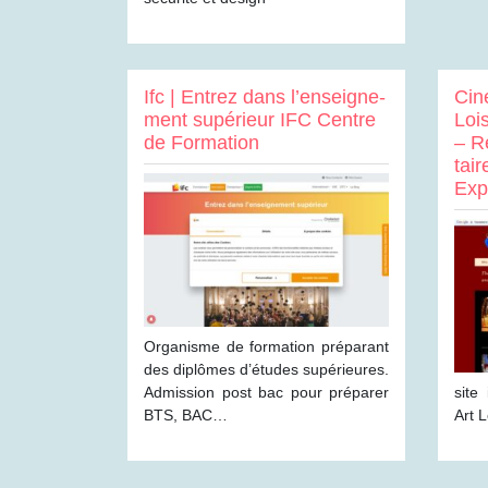
Ifc | Entrez dans l’en­seig­ne­
Cine
ment supérieur IFC Centre
Loi
de Formation
– R
tai
Exp
Organisme de formation préparant
des diplômes d’études supérieures.
Admission post bac pour préparer
site
BTS, BAC…
Art L