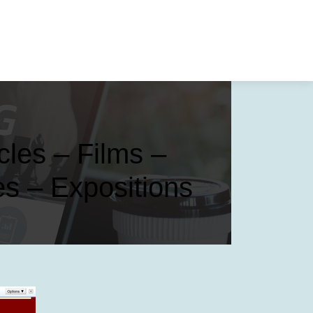
acles – Films –
s – Expositions