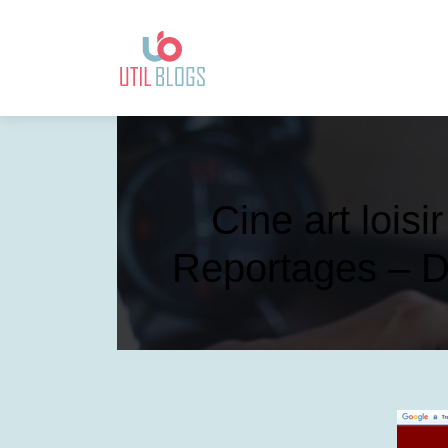
Cine art loisi
Reportages – D