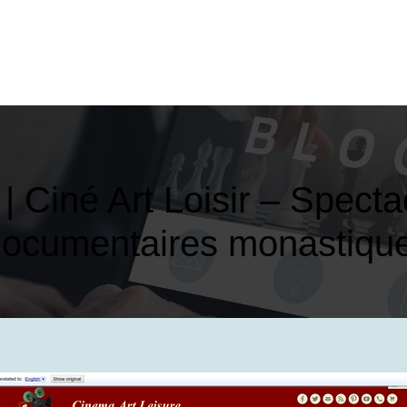
r | Ciné Art Loisir – Spect
ocumen­tai­res monastique