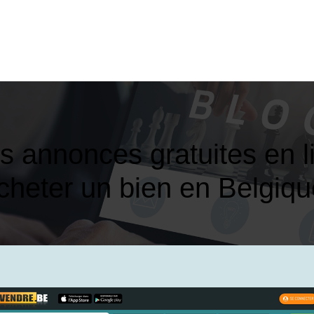
es annonces gratuites en l
cheter un bien en Belgiqu