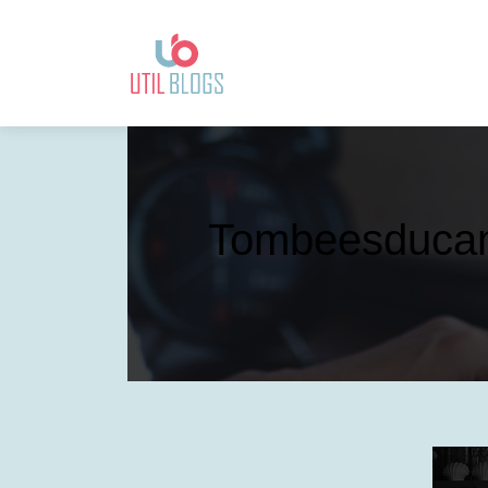
Tom­bees­duca