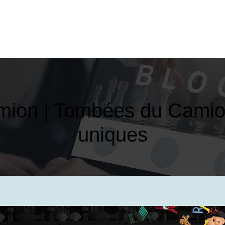
­mion | Tombées du Camion
uniques