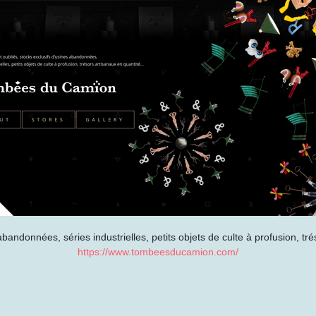
abandonnées, séries industrielles, petits objets de culte à profusion, tré
https://www.tombeesducamion.com/