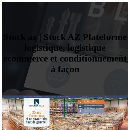
Stock az | Stock AZ Plateforme
logistique, logistique
ecommerce et con­dition­ne­ment
à façon