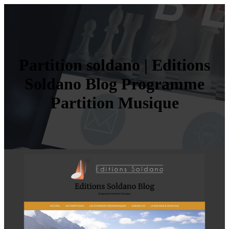
Partition soldano | Editions
Soldano Blog Programme
Partition Musique