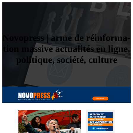
Novopress | arme de réinfor­ma­
tion massive actualités en ligne,
politique, société, culture