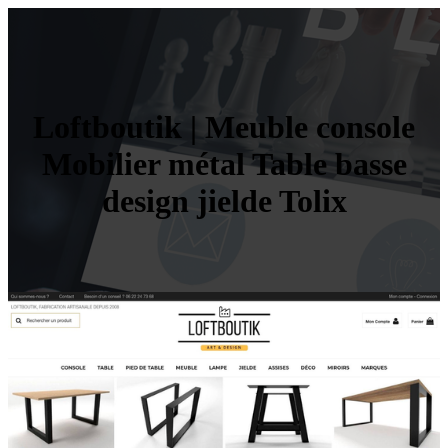
Loftboutik | Meuble console
Mobilier métal Table basse
design jielde Tolix