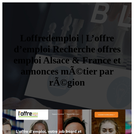
Loffre­demploi | L’offre
d’emploi Recherche offres
emploi Alsace & France et
annonces mÃ©tier par
rÃ©gion