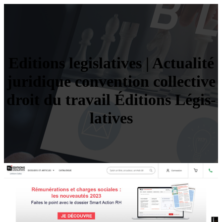
Editions legis­lati­ves | Actualité
juridique convention collective
droit du travail Éditions Légis­
lati­ves