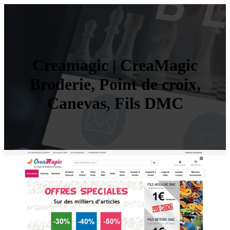
Creamagic | CreaMagic
Broderie, Point de croix,
Canevas, Fils DMC