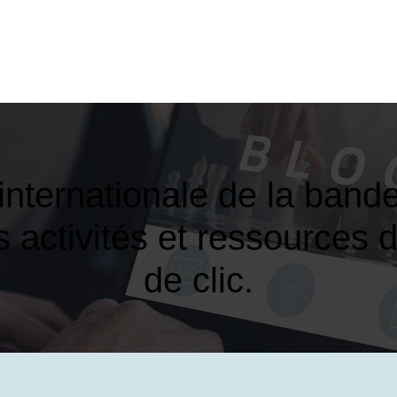
 in­ter­nationa­le de la ban
s activités et ressources d
de clic.