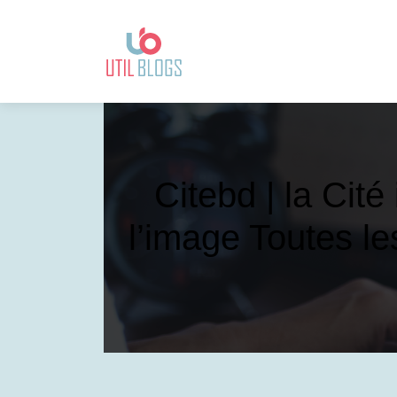
Citebd | la Cité
l’image Toutes le