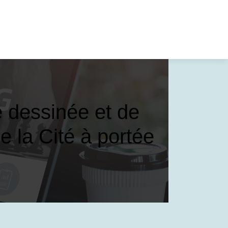
de dessinée et de
e la Cité à portée