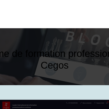
 de formation profes­sion
Cegos