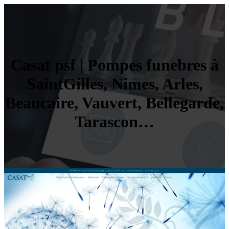
Casat psf | Pompes funebres à
SaintGilles, Nimes, Arles,
Beaucaire, Vauvert, Bellegarde,
Tarascon…