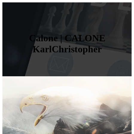
Calone | CALONE
KarlChristopher