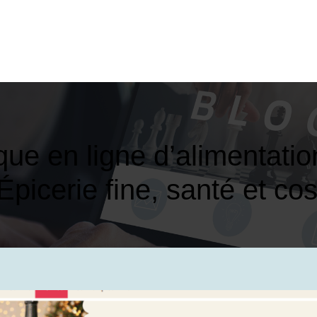
que en ligne d’alimen­ta­tio
Épicerie fine, santé et c