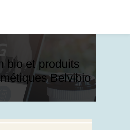
n bio et produits
osmétiques Belvibio