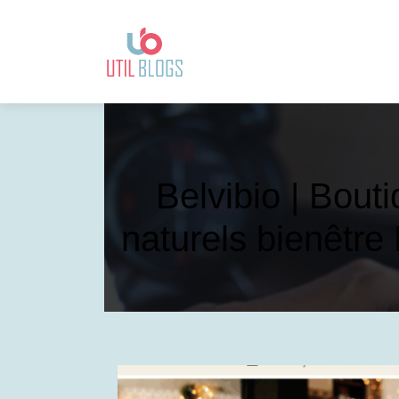
Belvibio | Bouti
naturels bienêtre 