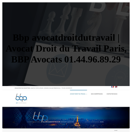
Bbp avocatdroit­dut­ra­vail |
Avocat Droit du Travail Paris,
BBP Avocats 01.44.96.89.29